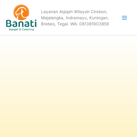
Skip
to
Layanan Aqiqah Wilayah Cirebon,
Majalengka, Indramayu, Kuningan,
content
Brebes, Tegal. WA: 081381903859